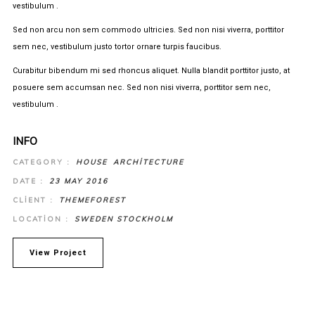
vestibulum .
Sed non arcu non sem commodo ultricies. Sed non nisi viverra, porttitor
sem nec, vestibulum justo tortor ornare turpis faucibus.
Curabitur bibendum mi sed rhoncus aliquet. Nulla blandit porttitor justo, at
posuere sem accumsan nec. Sed non nisi viverra, porttitor sem nec,
vestibulum .
INFO
CATEGORY :
HOUSE
ARCHITECTURE
DATE :
23 MAY 2016
CLIENT :
THEMEFOREST
LOCATION :
SWEDEN STOCKHOLM
View Project