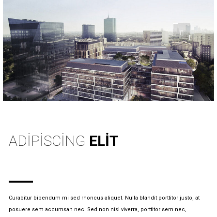
INFO
ADIPISCING
ELIT
Curabitur bibendum mi sed rhoncus aliquet. Nulla blandit porttitor justo, at
posuere sem accumsan nec. Sed non nisi viverra, porttitor sem nec,